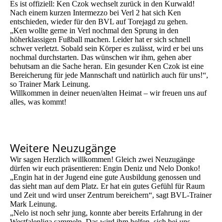
Es ist offiziell: Ken Czok wechselt zurück in den Kurwald!
Nach einem kurzen Intermezzo bei Verl 2 hat sich Ken
entschieden, wieder für den BVL auf Torejagd zu gehen.
„Ken wollte gerne in Verl nochmal den Sprung in den
höherklassigen Fußball machen. Leider hat er sich schnell
schwer verletzt. Sobald sein Körper es zulässt, wird er bei uns
nochmal durchstarten. Das wünschen wir ihm, gehen aber
behutsam an die Sache heran. Ein gesunder Ken Czok ist eine
Bereicherung für jede Mannschaft und natürlich auch für uns!“,
so Trainer Mark Leinung.
Willkommen in deiner neuen/alten Heimat – wir freuen uns auf
alles, was kommt!
Weitere Neuzugänge
Wir sagen Herzlich willkommen! Gleich zwei Neuzugänge
dürfen wir euch präsentieren: Engin Deniz und Nelo Donko!
„Engin hat in der Jugend eine gute Ausbildung genossen und
das sieht man auf dem Platz. Er hat ein gutes Gefühl für Raum
und Zeit und wird unser Zentrum bereichern“, sagt BVL-Trainer
Mark Leinung.
„Nelo ist noch sehr jung, konnte aber bereits Erfahrung in der
Westfalenliga sammeln. Das wird ihm helfen, sich bei uns