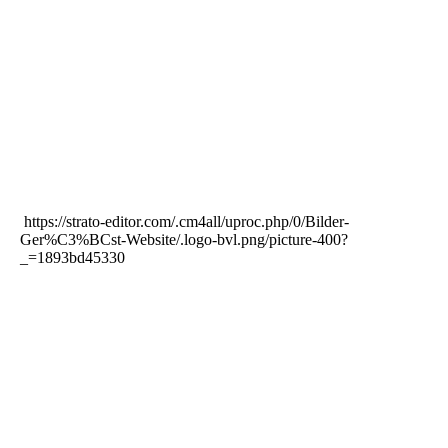
https://strato-editor.com/.cm4all/uproc.php/0/Bilder-
Ger%C3%BCst-Website/.logo-bvl.png/picture-400?
_=1893bd45330