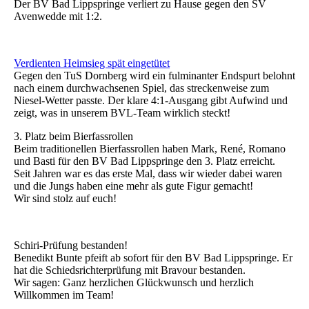
Der BV Bad Lippspringe verliert zu Hause gegen den SV
Avenwedde mit 1:2.
Verdienten Heimsieg spät eingetütet
Gegen den TuS Dornberg wird ein fulminanter Endspurt belohnt
nach einem durchwachsenen Spiel, das streckenweise zum
Niesel-Wetter passte. Der klare 4:1-Ausgang gibt Aufwind und
zeigt, was in unserem BVL-Team wirklich steckt!
3. Platz beim Bierfassrollen
Beim traditionellen Bierfassrollen haben Mark, René, Romano
und Basti für den BV Bad Lippspringe den 3. Platz erreicht.
Seit Jahren war es das erste Mal, dass wir wieder dabei waren
und die Jungs haben eine mehr als gute Figur gemacht!
Wir sind stolz auf euch!
Schiri-Prüfung bestanden!
Benedikt Bunte pfeift ab sofort für den BV Bad Lippspringe. Er
hat die Schiedsrichterprüfung mit Bravour bestanden.
Wir sagen: Ganz herzlichen Glückwunsch und herzlich
Willkommen im Team!