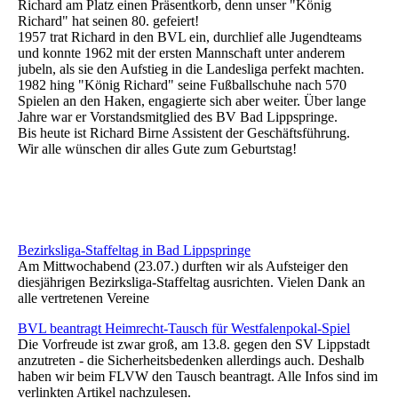
Richard am Platz einen Präsentkorb, denn unser "König
Richard" hat seinen 80. gefeiert!
1957 trat Richard in den BVL ein, durchlief alle Jugendteams
und konnte 1962 mit der ersten Mannschaft unter anderem
jubeln, als sie den Aufstieg in die Landesliga perfekt machten.
1982 hing "König Richard" seine Fußballschuhe nach 570
Spielen an den Haken, engagierte sich aber weiter. Über lange
Jahre war er Vorstandsmitglied des BV Bad Lippspringe.
Bis heute ist Richard Birne Assistent der Geschäftsführung.
Wir alle wünschen dir alles Gute zum Geburtstag!
Bezirksliga-Staffeltag in Bad Lippspringe
Am Mittwochabend (23.07.) durften wir als Aufsteiger den
diesjährigen Bezirksliga-Staffeltag ausrichten. Vielen Dank an
alle vertretenen Vereine
BVL beantragt Heimrecht-Tausch für Westfalenpokal-Spiel
Die Vorfreude ist zwar groß, am 13.8. gegen den SV Lippstadt
anzutreten - die Sicherheitsbedenken allerdings auch. Deshalb
haben wir beim FLVW den Tausch beantragt. Alle Infos sind im
verlinkten Artikel nachzulesen.