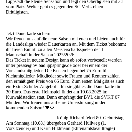
Lippstadt die kleine Sensation und fegt den Oberligisten mit 3:1
vom Platz. Weiter geht es gegen den SC Verl - einen
Drittligisten.
Jetzt Dauerkarte sichern
Wir freuen uns auf die neue Saison mit euch und bieten auch für
die Landesliga wieder Dauerkarten an. Mit dem Ticket bekommt
ihr freien Eintritt zu allen Meisterschaftsspielen der 1.
Mannschaft in der Saison 2025/2026.
Das Ticket in neuem Design kann ab sofort vorbestellt werden
unter presse@bv-badlippspringe.de oder bei einem der
Vorstandsmitglieder. Die Kosten liegen bei 75 Euro für
Nichtmitglieder. Mitglieder sowie Frauen und Rentner zahlen
den ermäßigten Preis von 65 Euro. Zum ersten Mal gibt es auch
ein Extra-Schüler-Angebot – für sie gibt es die Dauerkarte für
30 Euro. Das erste Heimspiel findet am 10.08.2025 im
Kurwaldstadion statt. Dann empfängt der BVL die SVKT 07
Minden. Wir freuen uns auf eure Unterstützung in der
kommenden Saison! 🖤🤍
König Richard feiert 80. Geburtstag
Am Sonntag (10.08.) übergaben Gerhard Hüllweg (1.
Vorsitzender) und Karin Hildmann (Ehrenamtsbeauftragte)