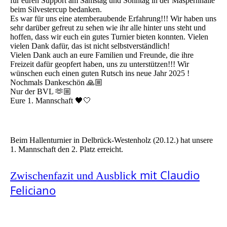
für euren Support am Samstag und Sonntag in der Maspernhalle
beim Silvestercup bedanken.
Es war für uns eine atemberaubende Erfahrung!!! Wir haben uns
sehr darüber gefreut zu sehen wie ihr alle hinter uns steht und
hoffen, dass wir euch ein gutes Turnier bieten konnten. Vielen
vielen Dank dafür, das ist nicht selbstverständlich!
Vielen Dank auch an eure Familien und Freunde, die ihre
Freizeit dafür geopfert haben, uns zu unterstützen!!! Wir
wünschen euch einen guten Rutsch ins neue Jahr 2025 !
Nochmals Dankeschön 🙏🏼
Nur der BVL 🫶🏼
Eure 1. Mannschaft 🖤🤍
Beim Hallenturnier in Delbrück-Westenholz (20.12.) hat unsere
1. Mannschaft den 2. Platz erreicht.
k mit Claudio
Zwischenfazit und Ausblic
Feliciano