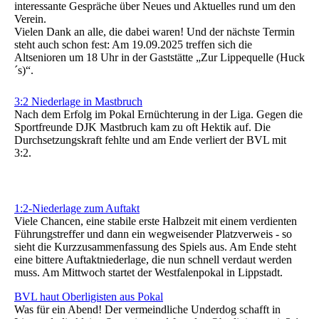
interessante Gespräche über Neues und Aktuelles rund um den
Verein.
Vielen Dank an alle, die dabei waren! Und der nächste Termin
steht auch schon fest: Am 19.09.2025 treffen sich die
Altsenioren um 18 Uhr in der Gaststätte „Zur Lippequelle (Huck
´s)“.
3:2 Niederlage in Mastbruch
Nach dem Erfolg im Pokal Ernüchterung in der Liga. Gegen die
Sportfreunde DJK Mastbruch kam zu oft Hektik auf. Die
Durchsetzungskraft fehlte und am Ende verliert der BVL mit
3:2.
1:2-Niederlage zum Auftakt
Viele Chancen, eine stabile erste Halbzeit mit einem verdienten
Führungstreffer und dann ein wegweisender Platzverweis - so
sieht die Kurzzusammenfassung des Spiels aus. Am Ende steht
eine bittere Auftaktniederlage, die nun schnell verdaut werden
muss. Am Mittwoch startet der Westfalenpokal in Lippstadt.
BVL haut Oberligisten aus Pokal
Was für ein Abend! Der vermeindliche Underdog schafft in