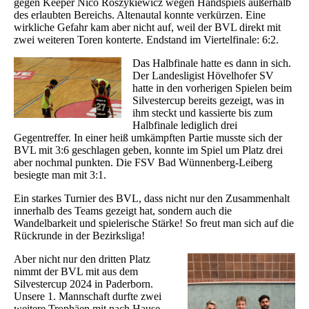
gegen Keeper Nico Roszykiewicz wegen Handspiels außerhalb
des erlaubten Bereichs. Altenautal konnte verkürzen. Eine
wirkliche Gefahr kam aber nicht auf, weil der BVL direkt mit
zwei weiteren Toren konterte. Endstand im Viertelfinale: 6:2.
Das Halbfinale hatte es dann in sich.
Der Landesligist Hövelhofer SV
hatte in den vorherigen Spielen beim
Silvestercup bereits gezeigt, was in
ihm steckt und kassierte bis zum
Halbfinale lediglich drei
Gegentreffer. In einer heiß umkämpften Partie musste sich der
BVL mit 3:6 geschlagen geben, konnte im Spiel um Platz drei
aber nochmal punkten. Die FSV Bad Wünnenberg-Leiberg
besiegte man mit 3:1.
Ein starkes Turnier des BVL, dass nicht nur den Zusammenhalt
innerhalb des Teams gezeigt hat, sondern auch die
Wandelbarkeit und spielerische Stärke! So freut man sich auf die
Rückrunde in der Bezirksliga!
Aber nicht nur den dritten Platz
nimmt der BVL mit aus dem
Silvestercup 2024 in Paderborn.
Unsere 1. Mannschaft durfte zwei
weitere Trophäen mit nach Hause