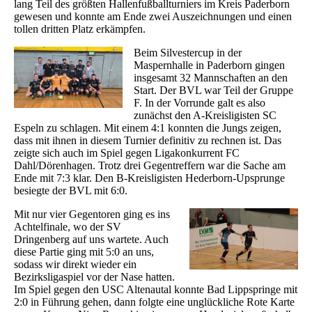
lang Teil des größten Hallenfußballturniers im Kreis Paderborn
gewesen und konnte am Ende zwei Auszeichnungen und einen
tollen dritten Platz erkämpfen.
Beim Silvestercup in der
Maspernhalle in Paderborn gingen
insgesamt 32 Mannschaften an den
Start. Der BVL war Teil der Gruppe
F. In der Vorrunde galt es also
zunächst den A-Kreisligisten SC
Espeln zu schlagen. Mit einem 4:1 konnten die Jungs zeigen,
dass mit ihnen in diesem Turnier definitiv zu rechnen ist. Das
zeigte sich auch im Spiel gegen Ligakonkurrent FC
Dahl/Dörenhagen. Trotz drei Gegentreffern war die Sache am
Ende mit 7:3 klar. Den B-Kreisligisten Hederborn-Upsprunge
besiegte der BVL mit 6:0.
Mit nur vier Gegentoren ging es ins
Achtelfinale, wo der SV
Dringenberg auf uns wartete. Auch
diese Partie ging mit 5:0 an uns,
sodass wir direkt wieder ein
Bezirksligaspiel vor der Nase hatten.
Im Spiel gegen den USC Altenautal konnte Bad Lippspringe mit
2:0 in Führung gehen, dann folgte eine unglückliche Rote Karte