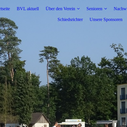
rtseite
BVL aktuell
Über den Verein
Senioren
Nachw
Schiedsrichter
Unsere Sponsoren