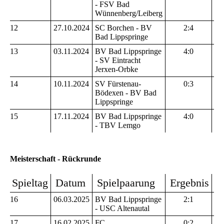
- FSV Bad
Wünnenberg/Leiberg
12
27.10.2024
SC Borchen - BV
2:4
Bad Lippspringe
13
03.11.2024
BV Bad Lippspringe
4:0
- SV Eintracht
Jerxen-Orbke
14
10.11.2024
SV Fürstenau-
0:3
Bödexen - BV Bad
Lippspringe
15
17.11.2024
BV Bad Lippspringe
4:0
- TBV Lemgo
Meisterschaft - Rückrunde
Spieltag
Datum
Spielpaarung
Ergebnis
S
16
06.03.2025
BV Bad Lippspringe
2:1
- USC Altenautal
17
16.02.2025
FC
0:2