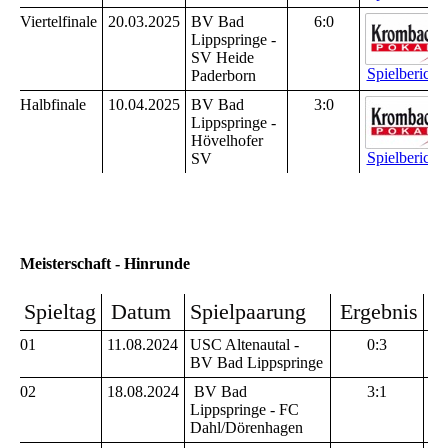
Viertelfinale
20.03.2025
BV Bad
6:0
Lippspringe -
SV Heide
Spielbericht 
Paderborn
Halbfinale
10.04.2025
BV Bad
3:0
Lippspringe -
Hövelhofer
Spielbericht 
SV
Meisterschaft - Hinrunde
Spieltag
Datum
Spielpaarung
Ergebnis
S
01
11.08.2024
USC Altenautal -
0:3
BV Bad Lippspringe
02
18.08.2024
BV Bad
3:1
Lippspringe - FC
Dahl/Dörenhagen