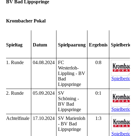
BV Bad Lippspringe
Krombacher Pokal
Spieltag
Datum
Spielpaarung
Ergebnis
Spielbericht
1. Runde
04.08.2024
FC
0:8
Westerloh-
Lippling - BV
Spielbericht 
Bad
Lippspringe
2. Runde
05.09.2024
SV
0:1
Schöning -
BV Bad
Spielbericht 
Lippspringe
Achtelfinale
17.10.2024
SV Marienloh
1:3
- BV Bad
Lippspringe
Spielbericht 