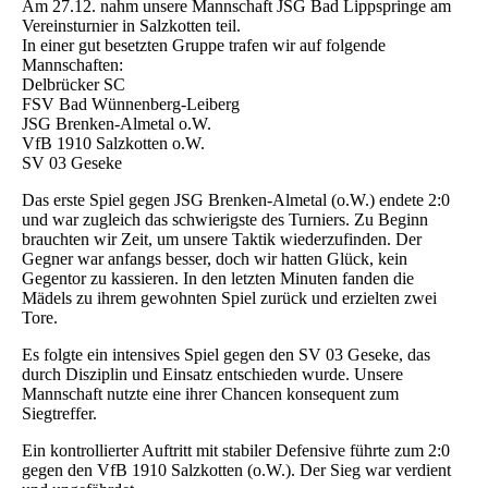
Am 27.12. nahm unsere Mannschaft JSG Bad Lippspringe am
Vereinsturnier in Salzkotten teil.
In einer gut besetzten Gruppe trafen wir auf folgende
Mannschaften:
Delbrücker SC
FSV Bad Wünnenberg-Leiberg
JSG Brenken-Almetal o.W.
VfB 1910 Salzkotten o.W.
SV 03 Geseke
Das erste Spiel gegen JSG Brenken-Almetal (o.W.) endete 2:0
und war zugleich das schwierigste des Turniers. Zu Beginn
brauchten wir Zeit, um unsere Taktik wiederzufinden. Der
Gegner war anfangs besser, doch wir hatten Glück, kein
Gegentor zu kassieren. In den letzten Minuten fanden die
Mädels zu ihrem gewohnten Spiel zurück und erzielten zwei
Tore.
Es folgte ein intensives Spiel gegen den SV 03 Geseke, das
durch Disziplin und Einsatz entschieden wurde. Unsere
Mannschaft nutzte eine ihrer Chancen konsequent zum
Siegtreffer.
Ein kontrollierter Auftritt mit stabiler Defensive führte zum 2:0
gegen den VfB 1910 Salzkotten (o.W.). Der Sieg war verdient