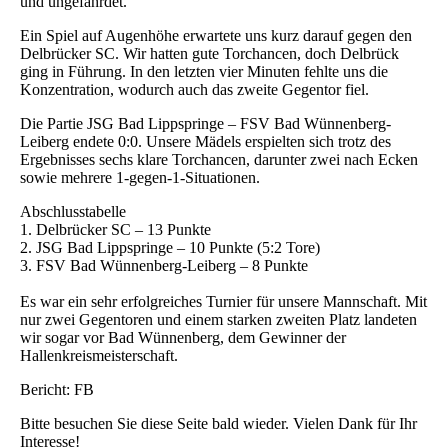
und ungefährdet.
Ein Spiel auf Augenhöhe erwartete uns kurz darauf gegen den
Delbrücker SC. Wir hatten gute Torchancen, doch Delbrück
ging in Führung. In den letzten vier Minuten fehlte uns die
Konzentration, wodurch auch das zweite Gegentor fiel.
Die Partie JSG Bad Lippspringe – FSV Bad Wünnenberg-
Leiberg endete 0:0. Unsere Mädels erspielten sich trotz des
Ergebnisses sechs klare Torchancen, darunter zwei nach Ecken
sowie mehrere 1-gegen-1-Situationen.
Abschlusstabelle
1. Delbrücker SC – 13 Punkte
2. JSG Bad Lippspringe – 10 Punkte (5:2 Tore)
3. FSV Bad Wünnenberg-Leiberg – 8 Punkte
Es war ein sehr erfolgreiches Turnier für unsere Mannschaft. Mit
nur zwei Gegentoren und einem starken zweiten Platz landeten
wir sogar vor Bad Wünnenberg, dem Gewinner der
Hallenkreismeisterschaft.
Bericht: FB
Bitte besuchen Sie diese Seite bald wieder. Vielen Dank für Ihr
Interesse!