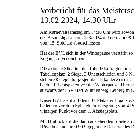
Vorbericht für das Meisters
10.02.2024, 14.30 Uhr
Am Karnevalssamstag um 14:30 Uhr wird sowohl f
der Bezirksligasaison 2023/2024 mit dem am 08
vom 15. Spieltag abgeschlossen.
Hat der BVL sich in der Winterpause verstärkt so
Zugang zu verzeichnen.
Die aktuelle Situation der Tabelle ist fraglos bri
Tabellenplatz. 2 Siege, 3 Unentschieden und 8 N
stehen 38 Gegentor gegenüber. Pikanterweise sta
beiden Pflichtspielen vor der Winterpause. Hier
auswärts der FSV Bad Wünnenberg-Leiberg mit 2
Unser BVL steht auf dem 10. Platz der Ligaliste.
bedeuten vor dem Spiel einen Vorsprung von 4 Pu
winzigen Punkt vor dem 1. Abstiegsplatz.
Mit Hinblick auf die dann anstehenden Spiele am
Hövelhof und am 03.03. gegen die Reserve des Del