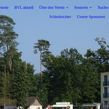
rtseite
BVL aktuell
Über den Verein
Senioren
Nachw
Schiedsrichter
Unsere Sponsoren