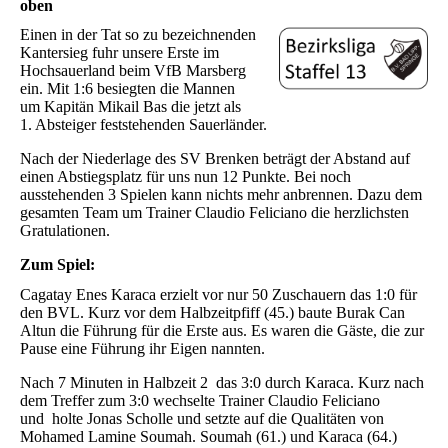
oben
Einen in der Tat so zu bezeichnenden
Kantersieg fuhr unsere Erste im
Hochsauerland beim VfB Marsberg
ein. Mit 1:6 besiegten die Mannen
um Kapitän Mikail Bas die jetzt als
1. Absteiger feststehenden Sauerländer.
Nach der Niederlage des SV Brenken beträgt der Abstand auf
einen Abstiegsplatz für uns nun 12 Punkte. Bei noch
ausstehenden 3 Spielen kann nichts mehr anbrennen. Dazu dem
gesamten Team um Trainer Claudio Feliciano die herzlichsten
Gratulationen.
Zum Spiel:
Cagatay Enes Karaca erzielt vor nur 50 Zuschauern das 1:0 für
den BVL. Kurz vor dem Halbzeitpfiff (45.) baute Burak Can
Altun die Führung für die Erste aus. Es waren die Gäste, die zur
Pause eine Führung ihr Eigen nannten.
Nach 7 Minuten in Halbzeit 2 das 3:0 durch Karaca. Kurz nach
dem Treffer zum 3:0 wechselte Trainer Claudio Feliciano
und holte Jonas Scholle und setzte auf die Qualitäten von
Mohamed Lamine Soumah. Soumah (61.) und Karaca (64.)