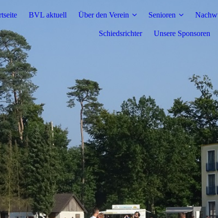
rtseite
BVL aktuell
Über den Verein
Senioren
Nachw
Schiedsrichter
Unsere Sponsoren