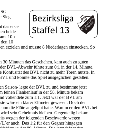
S SG
e Sieg.
t das erste
den beide
samt 10 x
n den 10
 erzielen und musste 8 Niederlagen einstecken. So
ten 30 Minuten das Geschehen, kam auch zu guten
t der BVL-Abwehr führte zum 0:1 in der 14. Minute.
 Konfusität des BVL nicht zu mehr Toren nutzte. In
BVL und konnte das Spiel ausgeglichen gestalten.
zten Saison- legte der BVL zu und bestimmte jetzt
m feinen Flankenlauf in der 58. Minute bekam
nd vollendete zum 1:1. Jetzt war der BVL am
kste wäre ein klarer Elfmeter gewesen. Doch der
schon die Flöte angelippt hatte. Warum er den BVL bei
e, wird sein Geheimnis bleiben. Gegenteilig bekam
seits wegen der folgenden Beschwerde wegen
BVL`er auch. Das 1:2 für den Gegner hingegen