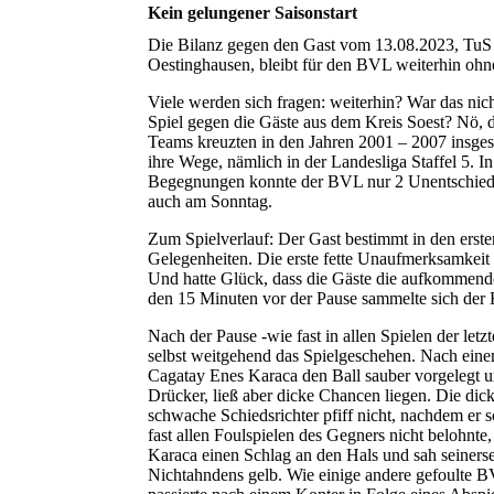
Kein gelungener Saisonstart
Die Bilanz gegen den Gast vom 13.08.2023, Tu
Oestinghausen, bleibt für den BVL weiterhin ohn
Viele werden sich fragen: weiterhin? War das nich
Spiel gegen die Gäste aus dem Kreis Soest? Nö, 
Teams kreuzten in den Jahren 2001 – 2007 insge
ihre Wege, nämlich in der Landesliga Staffel 5. I
Begegnungen konnte der BVL nur 2 Unentschieden
auch am Sonntag.
Zum Spielverlauf: Der Gast bestimmt in den ers
Gelegenheiten. Die erste fette Unaufmerksamkei
Und hatte Glück, dass die Gäste die aufkommende
den 15 Minuten vor der Pause sammelte sich der 
Nach der Pause -wie fast in allen Spielen der let
selbst weitgehend das Spielgeschehen. Nach eine
Cagatay Enes Karaca den Ball sauber vorgelegt u
Drücker, ließ aber dicke Chancen liegen. Die dic
schwache Schiedsrichter pfiff nicht, nachdem er 
fast allen Foulspielen des Gegners nicht belohnt
Karaca einen Schlag an den Hals und sah seiner
Nichtahndens gelb. Wie einige andere gefoulte 