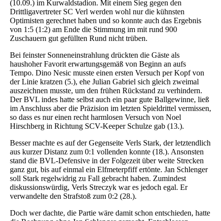
(10.09.) im Kurwaldstadion. Mit einem Sieg gegen den
Drittligavertreter SC Verl werden wohl nur die kühnsten
Optimisten gerechnet haben und so konnte auch das Ergebnis
von 1:5 (1:2) am Ende die Stimmung im mit rund 900
Zuschauern gut gefüllten Rund nicht trüben.
Bei feinster Sonneneinstrahlung drückten die Gäste als
haushoher Favorit erwartungsgemäß von Beginn an aufs
Tempo. Dino Nesic musste einen ersten Versuch per Kopf von
der Linie kratzen (5.), ehe Julian Gabriel sich gleich zweimal
auszeichnen musste, um den frühen Rückstand zu verhindern.
Der BVL indes hatte selbst auch ein paar gute Ballgewinne, ließ
im Anschluss aber die Präzision im letzten Spieldrittel vermissen,
so dass es nur einen recht harmlosen Versuch von Noel
Hirschberg in Richtung SCV-Keeper Schulze gab (13.).
Besser machte es auf der Gegenseite Verls Stark, der letztendlich
aus kurzer Distanz zum 0:1 vollenden konnte (18.). Ansonsten
stand die BVL-Defensive in der Folgezeit über weite Strecken
ganz gut, bis auf einmal ein Elfmeterpfiff ertönte. Jan Schlenger
soll Stark regelwidrig zu Fall gebracht haben. Zumindest
diskussionswürdig, Verls Streczyk war es jedoch egal. Er
verwandelte den Strafstoß zum 0:2 (28.).
Doch wer dachte, die Partie wäre damit schon entschieden, hatte