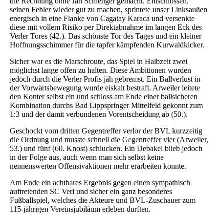
die Rechnung ohne Jan Schlenger gemacht. Entschlossen,
seinen Fehler wieder gut zu machen, sprintete unser Linksaußen
energisch in eine Flanke von Cagatay Karaca und versenkte
diese mit vollem Risiko per Direktabnahme im langen Eck des
Verler Tores (42.). Das schönste Tor des Tages und ein kleiner
Hoffnungsschimmer für die tapfer kämpfenden Kurwaldkicker.
Sicher war es die Marschroute, das Spiel in Halbzeit zwei
möglichst lange offen zu halten. Diese Ambitionen wurden
jedoch durch die Verler Profis jäh gebremst. Ein Ballverlust in
der Vorwärtsbewegung wurde eiskalt bestraft. Arweiler leitete
den Konter selbst ein und schloss am Ende einer ballsicheren
Kombination durchs Bad Lippspringer Mittelfeld gekonnt zum
1:3 und der damit verbundenen Vorentscheidung ab (50.).
Geschockt vom dritten Gegentreffer verlor der BVL kurzzeitig
die Ordnung und musste schnell die Gegentreffer vier (Arweiler,
53.) und fünf (60. Knost) schlucken. Ein Debakel blieb jedoch
in der Folge aus, auch wenn man sich selbst keine
nennenswerten Offensivaktionen mehr erarbeiten konnte.
Am Ende ein achtbares Ergebnis gegen einen sympathisch
auftretenden SC Verl und sicher ein ganz besonderes
Fußballspiel, welches die Akteure und BVL-Zuschauer zum
115-jährigen Vereinsjubiläum erleben durften.